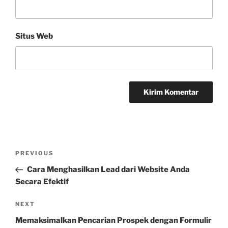
Situs Web
Navigasi
Previous
PREVIOUS
pos
Post
Cara Menghasilkan Lead dari Website Anda
Secara Efektif
Next
NEXT
Post
Memaksimalkan Pencarian Prospek dengan Formulir