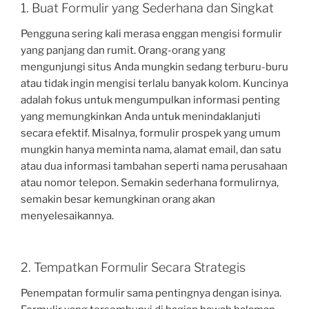
1. Buat Formulir yang Sederhana dan Singkat
Pengguna sering kali merasa enggan mengisi formulir
yang panjang dan rumit. Orang-orang yang
mengunjungi situs Anda mungkin sedang terburu-buru
atau tidak ingin mengisi terlalu banyak kolom. Kuncinya
adalah fokus untuk mengumpulkan informasi penting
yang memungkinkan Anda untuk menindaklanjuti
secara efektif. Misalnya, formulir prospek yang umum
mungkin hanya meminta nama, alamat email, dan satu
atau dua informasi tambahan seperti nama perusahaan
atau nomor telepon. Semakin sederhana formulirnya,
semakin besar kemungkinan orang akan
menyelesaikannya.
2. Tempatkan Formulir Secara Strategis
Penempatan formulir sama pentingnya dengan isinya.