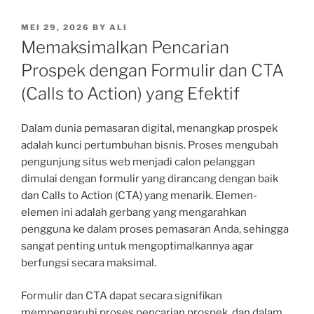
POSTED
MEI 29, 2026
BY
ALI
ON
Memaksimalkan Pencarian
Prospek dengan Formulir dan CTA
(Calls to Action) yang Efektif
Dalam dunia pemasaran digital, menangkap prospek
adalah kunci pertumbuhan bisnis. Proses mengubah
pengunjung situs web menjadi calon pelanggan
dimulai dengan formulir yang dirancang dengan baik
dan Calls to Action (CTA) yang menarik. Elemen-
elemen ini adalah gerbang yang mengarahkan
pengguna ke dalam proses pemasaran Anda, sehingga
sangat penting untuk mengoptimalkannya agar
berfungsi secara maksimal.
Formulir dan CTA dapat secara signifikan
mempengaruhi proses pencarian prospek, dan dalam