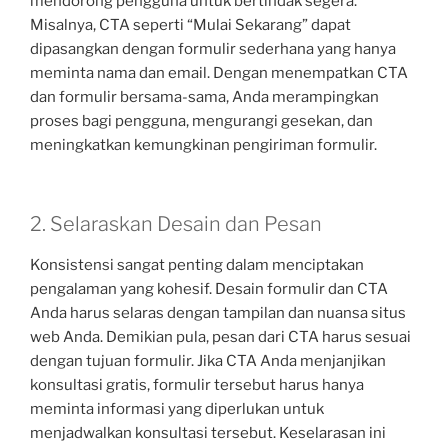
mendorong pengguna untuk bertindak segera.
Misalnya, CTA seperti “Mulai Sekarang” dapat
dipasangkan dengan formulir sederhana yang hanya
meminta nama dan email. Dengan menempatkan CTA
dan formulir bersama-sama, Anda merampingkan
proses bagi pengguna, mengurangi gesekan, dan
meningkatkan kemungkinan pengiriman formulir.
2. Selaraskan Desain dan Pesan
Konsistensi sangat penting dalam menciptakan
pengalaman yang kohesif. Desain formulir dan CTA
Anda harus selaras dengan tampilan dan nuansa situs
web Anda. Demikian pula, pesan dari CTA harus sesuai
dengan tujuan formulir. Jika CTA Anda menjanjikan
konsultasi gratis, formulir tersebut harus hanya
meminta informasi yang diperlukan untuk
menjadwalkan konsultasi tersebut. Keselarasan ini