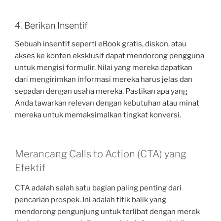
4. Berikan Insentif
Sebuah insentif seperti eBook gratis, diskon, atau
akses ke konten eksklusif dapat mendorong pengguna
untuk mengisi formulir. Nilai yang mereka dapatkan
dari mengirimkan informasi mereka harus jelas dan
sepadan dengan usaha mereka. Pastikan apa yang
Anda tawarkan relevan dengan kebutuhan atau minat
mereka untuk memaksimalkan tingkat konversi.
Merancang Calls to Action (CTA) yang
Efektif
CTA adalah salah satu bagian paling penting dari
pencarian prospek. Ini adalah titik balik yang
mendorong pengunjung untuk terlibat dengan merek