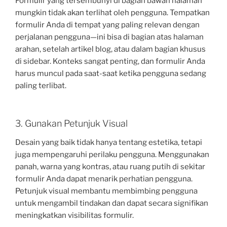
Formulir yang tersembunyi di bagian bawah halaman
mungkin tidak akan terlihat oleh pengguna. Tempatkan
formulir Anda di tempat yang paling relevan dengan
perjalanan pengguna—ini bisa di bagian atas halaman
arahan, setelah artikel blog, atau dalam bagian khusus
di sidebar. Konteks sangat penting, dan formulir Anda
harus muncul pada saat-saat ketika pengguna sedang
paling terlibat.
3. Gunakan Petunjuk Visual
Desain yang baik tidak hanya tentang estetika, tetapi
juga mempengaruhi perilaku pengguna. Menggunakan
panah, warna yang kontras, atau ruang putih di sekitar
formulir Anda dapat menarik perhatian pengguna.
Petunjuk visual membantu membimbing pengguna
untuk mengambil tindakan dan dapat secara signifikan
meningkatkan visibilitas formulir.