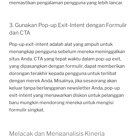
memastikan pengalaman pengguna yang lebih lancar.
3. Gunakan Pop-up Exit-Intent dengan Formulir
dan CTA
Pop-up exit-intent adalah alat yang ampuh untuk
menangkap pengguna sebelum mereka meninggalkan
situs Anda. CTA yang tepat waktu dalam pop-up exit,
yang dipasangkan dengan formulir, dapat memberikan
dorongan terakhir kepada pengguna untuk terlibat
dengan merek Anda. Misalnya, jika seseorang akan
keluar tanpa berlangganan newsletter Anda, pop-up
exit-intent yang menawarkan diskon untuk pelanggan
baru mungkin mendorong mereka untuk mengisi
formulir singkat.
Melacak dan Menganalisis Kinerja