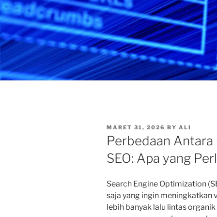
POSTED
MARET 31, 2026
BY
ALI
ON
Perbedaan Antara
SEO: Apa yang Per
Search Engine Optimization (SE
saja yang ingin meningkatkan v
lebih banyak lalu lintas organi