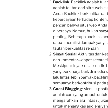
Backlink
: Backlink adalah tul
adalah tautan dari situs web e
Anda. Backlink berkualitas dari
kepercayaan terhadap konten
pencari bahwa situs web Anda
dipercaya. Namun, bukan hanya
penting. Beberapa backlink berk
dapat memiliki dampak yang le
tautan berkualitas rendah.
Sinyal Sosial
: Aktivitas dan ke
dan komentar—dapat secara t
Meskipun sinyal sosial sendiri
yang berkinerja baik di media
lalu lintas, lebih banyak backlin
semuanya berkontribusi pada p
Guest Blogging
: Menulis post
adalah cara yang ampuh untu
mengarahkan lalu lintas ruju
untuk menjangkau audiens yang