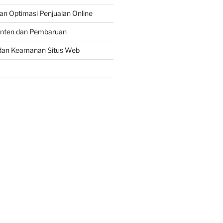
n Optimasi Penjualan Online
nten dan Pembaruan
dan Keamanan Situs Web