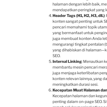
halaman dengan lebih baik, me
mendapatkan peringkat yang le
Header Tags (H1, H2, H3, dll.)
:
konten sangat penting untuk 
pencari memahami topik utama
yang bermanfaat untuk penginde
juga membuat konten Anda leb
mengurangi tingkat pentalan 
yang dihabiskan di halaman—k
SEO.
Internal Linking
: Menautkan k
membantu mesin pencari merayap
juga menjaga keterlibatan p
konten relevan lainnya, yang 
meningkatkan durasi sesi.
Kecepatan Muat Halaman da
Kecepatan halaman dan kegunaa
penting dalam on-page SEO. Sit