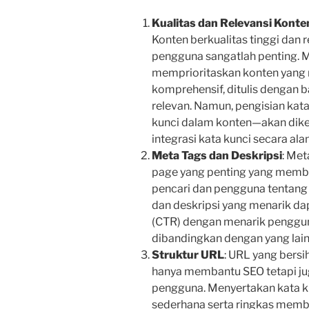
Kualitas dan Relevansi Konte
Konten berkualitas tinggi da
pengguna sangatlah penting. M
memprioritaskan konten yang 
komprehensif, ditulis dengan 
relevan. Namun, pengisian ka
kunci dalam konten—akan dike
integrasi kata kunci secara ala
Meta Tags dan Deskripsi
: Met
page yang penting yang memb
pencari dan pengguna tentang 
dan deskripsi yang menarik da
(CTR) dengan menarik penggun
dibandingkan dengan yang lain 
Struktur URL
: URL yang bersi
hanya membantu SEO tetapi j
pengguna. Menyertakan kata 
sederhana serta ringkas mem