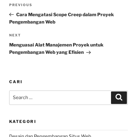
Navigasi
Previous
PREVIOUS
pos
Post
Cara Mengatasi Scope Creep dalam Proyek
Pengembangan Web
Next
NEXT
Post
Menguasai Alat Manajemen Proyek untuk
Pengembangan Web yang Efisien
CARI
Search
Search
for:
KATEGORI
Desain dan Pengembangan Situs Web