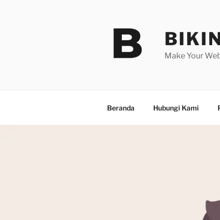
Skip
to
content
BIKI
Make Your Web
Beranda
Hubungi Kami