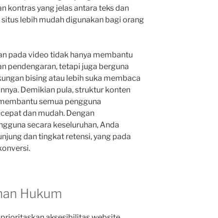
an kontras yang jelas antara teks dan
situs lebih mudah digunakan bagi orang
gan pada video tidak hanya membantu
n pendengaran, tetapi juga berguna
gkungan bising atau lebih suka membaca
nya. Demikian pula, struktur konten
ik membantu semua pengguna
cepat dan mudah. Dengan
gguna secara keseluruhan, Anda
jung dan tingkat retensi, yang pada
onversi.
han Hukum
rioritaskan aksesibilitas website