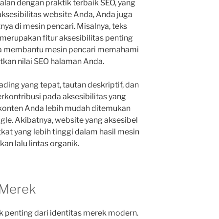
ejalan dengan praktik terbaik SEO, yang
ksesibilitas website Anda, Anda juga
ya di mesin pencari. Misalnya, teks
erupakan fitur aksesibilitas penting
ga membantu mesin pencari memahami
tkan nilai SEO halaman Anda.
ing yang tepat, tautan deskriptif, dan
kontribusi pada aksesibilitas yang
 konten Anda lebih mudah ditemukan
gle. Akibatnya, website yang aksesibel
kat yang lebih tinggi dalam hasil mesin
an lalu lintas organik.
 Merek
ek penting dari identitas merek modern.