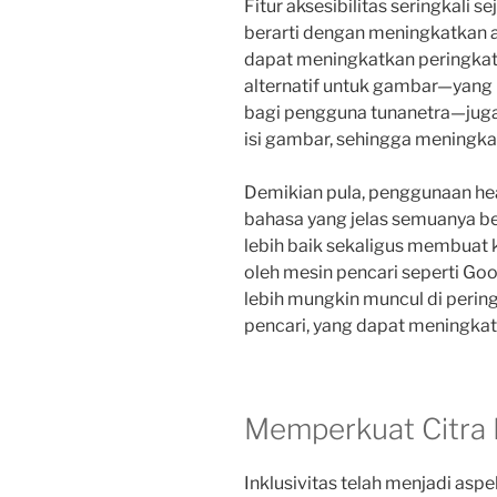
Fitur aksesibilitas seringkali s
berarti dengan meningkatkan a
dapat meningkatkan peringkatn
alternatif untuk gambar—yang m
bagi pengguna tunanetra—ju
isi gambar, sehingga meningka
Demikian pula, penggunaan head
bahasa yang jelas semuanya ber
lebih baik sekaligus membuat
oleh mesin pencari seperti Goo
lebih mungkin muncul di pering
pencari, yang dapat meningkatk
Memperkuat Citra
Inklusivitas telah menjadi asp