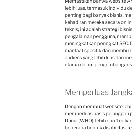
Memastikan bahwa website And
lebih luas, termasuk individu de
penting bagi banyak bisnis, me
kehadiran mereka secara onlin
teknis; ini adalah strategi bis
pengalaman pengguna, memper
meningkatkan peringkat SEO. D
manfaat spesifik dari membuat
audiens yang lebih luas dan men
utama dalam pengembangan 
Memperluas Jangk
Dengan membuat website lebih
memperluas basis pelanggan p
Dunia (WHO), lebih dari 1 milia
beberapa bentuk disabilitas, 