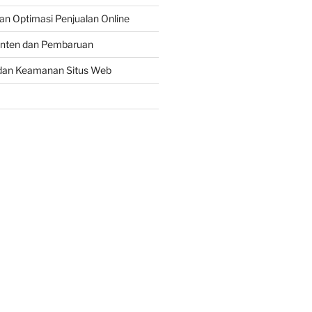
n Optimasi Penjualan Online
nten dan Pembaruan
dan Keamanan Situs Web