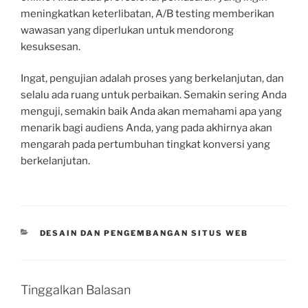
meningkatkan keterlibatan, A/B testing memberikan
wawasan yang diperlukan untuk mendorong
kesuksesan.
Ingat, pengujian adalah proses yang berkelanjutan, dan
selalu ada ruang untuk perbaikan. Semakin sering Anda
menguji, semakin baik Anda akan memahami apa yang
menarik bagi audiens Anda, yang pada akhirnya akan
mengarah pada pertumbuhan tingkat konversi yang
berkelanjutan.
CATEGORIES
DESAIN DAN PENGEMBANGAN SITUS WEB
Tinggalkan Balasan