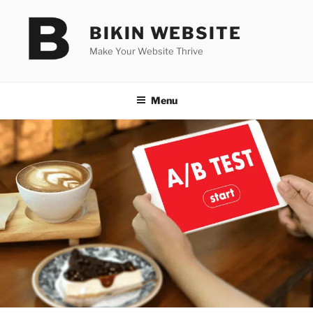
Skip
to
BIKIN WEBSITE
content
Make Your Website Thrive
Menu