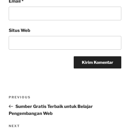
Email
*
Situs Web
Navigasi
Previous
PREVIOUS
pos
Post
Sumber Gratis Terbaik untuk Belajar
Pengembangan Web
Next
NEXT