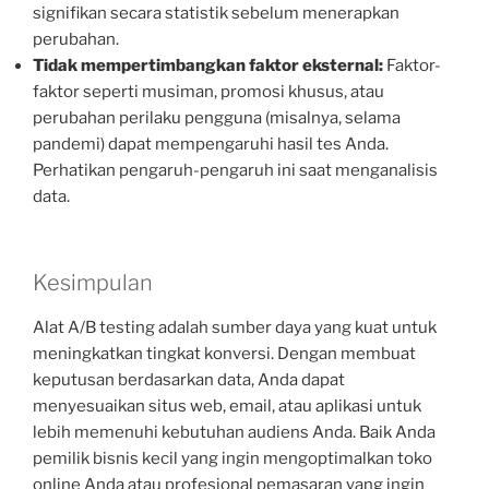
signifikan secara statistik sebelum menerapkan
perubahan.
Tidak mempertimbangkan faktor eksternal:
Faktor-
faktor seperti musiman, promosi khusus, atau
perubahan perilaku pengguna (misalnya, selama
pandemi) dapat mempengaruhi hasil tes Anda.
Perhatikan pengaruh-pengaruh ini saat menganalisis
data.
Kesimpulan
Alat A/B testing adalah sumber daya yang kuat untuk
meningkatkan tingkat konversi. Dengan membuat
keputusan berdasarkan data, Anda dapat
menyesuaikan situs web, email, atau aplikasi untuk
lebih memenuhi kebutuhan audiens Anda. Baik Anda
pemilik bisnis kecil yang ingin mengoptimalkan toko
online Anda atau profesional pemasaran yang ingin