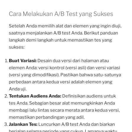
Cara Melakukan A/B Test yang Sukses
Setelah Anda memilih alat dan elemen yang ingin diuji,
saatnya menjalankan A/B test Anda. Berikut panduan
langkah demi langkah untuk memastikan tes yang
sukses:
Buat Variasi:
Desain dua versi dari halaman atau
elemen Anda: versi kontrol (versi asli) dan versi variasi
(versi yang dimodifikasi). Pastikan bahwa satu-satunya
perbedaan antara kedua versi adalah elemen yang
Anda uji.
Tentukan Audiens Anda:
Definisikan audiens untuk
tes Anda. Sebagian besar alat memungkinkan Anda
membagi lalu lintas secara merata antara kedua versi,
memastikan perbandingan yang adil.
Jalankan Tes:
Luncurkan A/B test Anda dan biarkan
berjalan selama periode yang cukup. Lamanya waktu