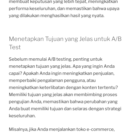
membuat keputusan yang lebih tepat, meningkatkan
performa keseluruhan, dan memastikan bahwa upaya
yang dilakukan menghasilkan hasil yang nyata.
Menetapkan Tujuan yang Jelas untuk A/B
Test
Sebelum memulai A/B testing, penting untuk
menetapkan tujuan yang jelas. Apa yang ingin Anda
capai? Apakah Anda ingin meningkatkan penjualan,
memperbaiki pengalaman pengguna, atau
meningkatkan keterlibatan dengan konten tertentu?
Memiliki tujuan yang jelas akan membimbing proses
pengujian Anda, memastikan bahwa perubahan yang
Anda buat memiliki tujuan dan selaras dengan strategi
keseluruhan.
Misalnya, jika Anda menjalankan toko e-commerce,