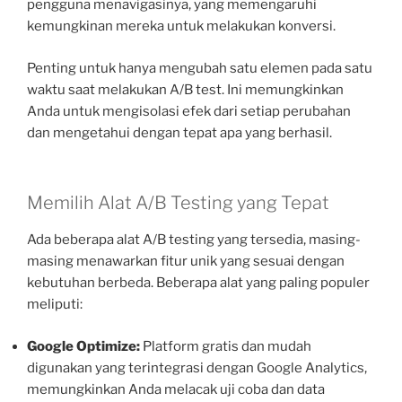
pengguna menavigasinya, yang memengaruhi
kemungkinan mereka untuk melakukan konversi.
Penting untuk hanya mengubah satu elemen pada satu
waktu saat melakukan A/B test. Ini memungkinkan
Anda untuk mengisolasi efek dari setiap perubahan
dan mengetahui dengan tepat apa yang berhasil.
Memilih Alat A/B Testing yang Tepat
Ada beberapa alat A/B testing yang tersedia, masing-
masing menawarkan fitur unik yang sesuai dengan
kebutuhan berbeda. Beberapa alat yang paling populer
meliputi:
Google Optimize:
Platform gratis dan mudah
digunakan yang terintegrasi dengan Google Analytics,
memungkinkan Anda melacak uji coba dan data