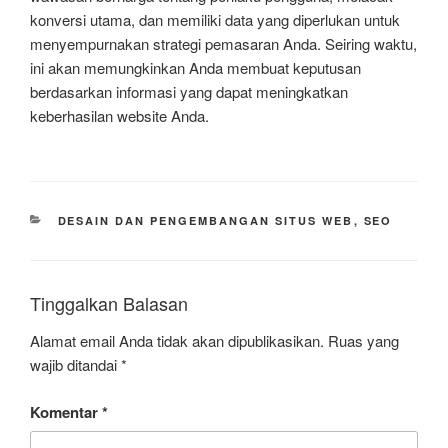
konversi utama, dan memiliki data yang diperlukan untuk
menyempurnakan strategi pemasaran Anda. Seiring waktu,
ini akan memungkinkan Anda membuat keputusan
berdasarkan informasi yang dapat meningkatkan
keberhasilan website Anda.
CATEGORIES
DESAIN DAN PENGEMBANGAN SITUS WEB
,
SEO
Tinggalkan Balasan
Alamat email Anda tidak akan dipublikasikan.
Ruas yang
wajib ditandai
*
Komentar
*