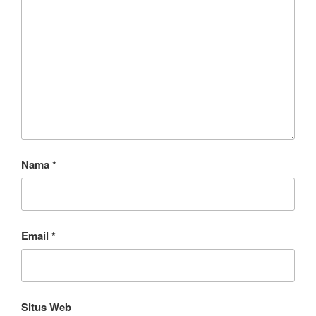
Nama
*
Email
*
Situs Web