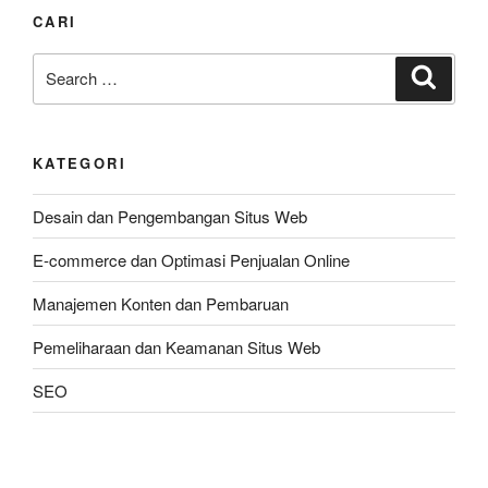
CARI
Search
Search
for:
KATEGORI
Desain dan Pengembangan Situs Web
E-commerce dan Optimasi Penjualan Online
Manajemen Konten dan Pembaruan
Pemeliharaan dan Keamanan Situs Web
SEO