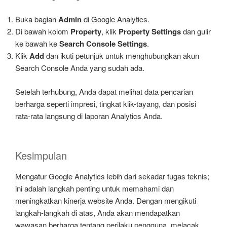
Buka bagian
Admin
di Google Analytics.
Di bawah kolom
Property
, klik
Property Settings
dan gulir
ke bawah ke
Search Console Settings
.
Klik
Add
dan ikuti petunjuk untuk menghubungkan akun
Search Console Anda yang sudah ada.
Setelah terhubung, Anda dapat melihat data pencarian
berharga seperti impresi, tingkat klik-tayang, dan posisi
rata-rata langsung di laporan Analytics Anda.
Kesimpulan
Mengatur Google Analytics lebih dari sekadar tugas teknis;
ini adalah langkah penting untuk memahami dan
meningkatkan kinerja website Anda. Dengan mengikuti
langkah-langkah di atas, Anda akan mendapatkan
wawasan berharga tentang perilaku pengguna, melacak