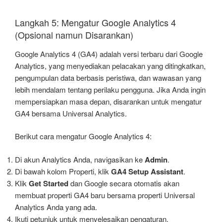
Langkah 5: Mengatur Google Analytics 4
(Opsional namun Disarankan)
Google Analytics 4 (GA4) adalah versi terbaru dari Google
Analytics, yang menyediakan pelacakan yang ditingkatkan,
pengumpulan data berbasis peristiwa, dan wawasan yang
lebih mendalam tentang perilaku pengguna. Jika Anda ingin
mempersiapkan masa depan, disarankan untuk mengatur
GA4 bersama Universal Analytics.
Berikut cara mengatur Google Analytics 4:
Di akun Analytics Anda, navigasikan ke
Admin
.
Di bawah kolom Properti, klik
GA4 Setup Assistant
.
Klik
Get Started
dan Google secara otomatis akan
membuat properti GA4 baru bersama properti Universal
Analytics Anda yang ada.
Ikuti petunjuk untuk menyelesaikan pengaturan.