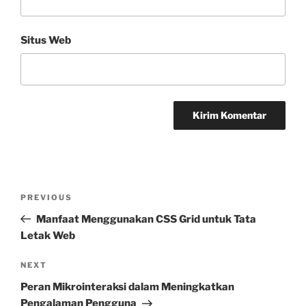
Situs Web
Navigasi
Previous
PREVIOUS
pos
Post
Manfaat Menggunakan CSS Grid untuk Tata
Letak Web
Next
NEXT
Post
Peran Mikrointeraksi dalam Meningkatkan
Pengalaman Pengguna