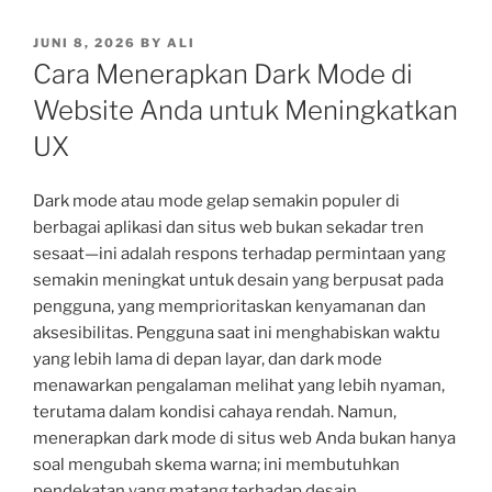
POSTED
JUNI 8, 2026
BY
ALI
ON
Cara Menerapkan Dark Mode di
Website Anda untuk Meningkatkan
UX
Dark mode atau mode gelap semakin populer di
berbagai aplikasi dan situs web bukan sekadar tren
sesaat—ini adalah respons terhadap permintaan yang
semakin meningkat untuk desain yang berpusat pada
pengguna, yang memprioritaskan kenyamanan dan
aksesibilitas. Pengguna saat ini menghabiskan waktu
yang lebih lama di depan layar, dan dark mode
menawarkan pengalaman melihat yang lebih nyaman,
terutama dalam kondisi cahaya rendah. Namun,
menerapkan dark mode di situs web Anda bukan hanya
soal mengubah skema warna; ini membutuhkan
pendekatan yang matang terhadap desain,