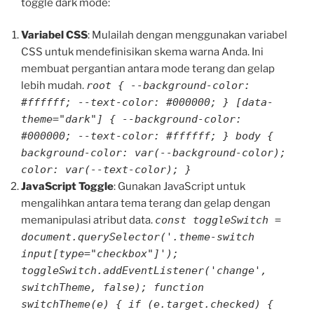
toggle dark mode:
Variabel CSS
: Mulailah dengan menggunakan variabel
CSS untuk mendefinisikan skema warna Anda. Ini
membuat pergantian antara mode terang dan gelap
lebih mudah.
root { --background-color:
#ffffff; --text-color: #000000; } [data-
theme="dark"] { --background-color:
#000000; --text-color: #ffffff; } body {
background-color: var(--background-color);
color: var(--text-color); }
JavaScript Toggle
: Gunakan JavaScript untuk
mengalihkan antara tema terang dan gelap dengan
memanipulasi atribut data.
const toggleSwitch =
document.querySelector('.theme-switch
input[type="checkbox"]');
toggleSwitch.addEventListener('change',
switchTheme, false); function
switchTheme(e) { if (e.target.checked) {