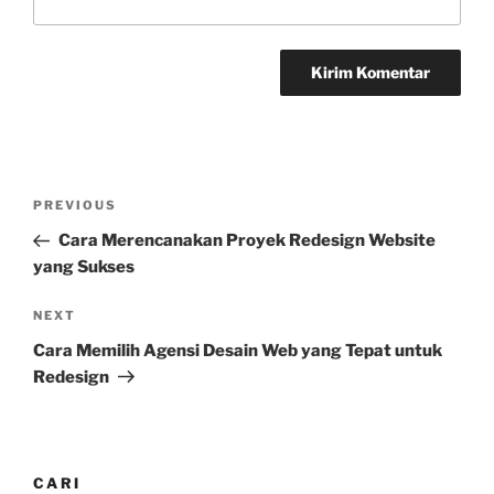
Navigasi
Previous
PREVIOUS
pos
Post
Cara Merencanakan Proyek Redesign Website
yang Sukses
Next
NEXT
Post
Cara Memilih Agensi Desain Web yang Tepat untuk
Redesign
CARI